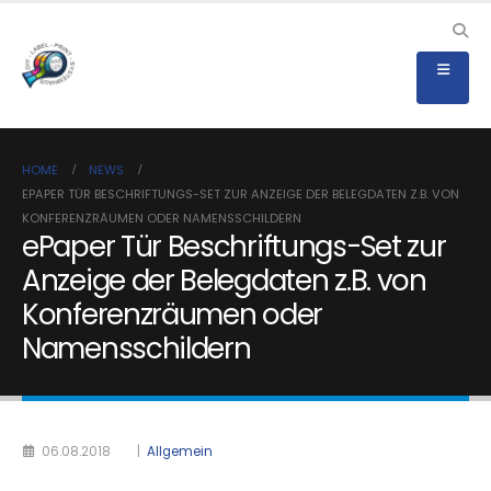
HOME
NEWS
EPAPER TÜR BESCHRIFTUNGS-SET ZUR ANZEIGE DER BELEGDATEN Z.B. VON
KONFERENZRÄUMEN ODER NAMENSSCHILDERN
ePaper Tür Beschriftungs-Set zur
Anzeige der Belegdaten z.B. von
Konferenzräumen oder
Namensschildern
06.08.2018
|
Allgemein