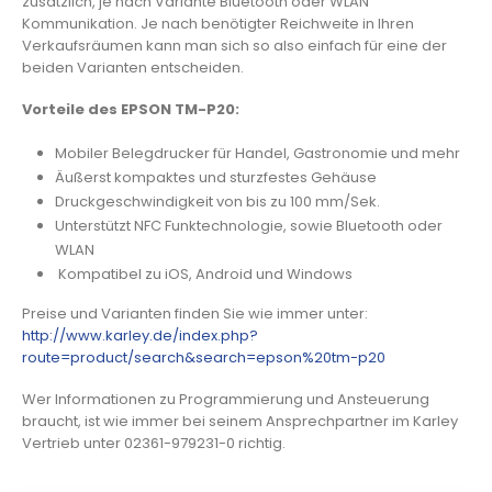
zusätzlich, je nach Variante Bluetooth oder WLAN
Kommunikation. Je nach benötigter Reichweite in Ihren
Verkaufsräumen kann man sich so also einfach für eine der
beiden Varianten entscheiden.
Vorteile des EPSON TM-P20:
Mobiler Belegdrucker für Handel, Gastronomie und mehr
Äußerst kompaktes und sturzfestes Gehäuse
Druckgeschwindigkeit von bis zu 100 mm/Sek.
Unterstützt NFC Funktechnologie, sowie Bluetooth oder
WLAN
Kompatibel zu iOS, Android und Windows
Preise und Varianten finden Sie wie immer unter:
http://www.karley.de/index.php?
route=product/search&search=epson%20tm-p20
Wer Informationen zu Programmierung und Ansteuerung
braucht, ist wie immer bei seinem Ansprechpartner im Karley
Vertrieb unter 02361-979231-0 richtig.