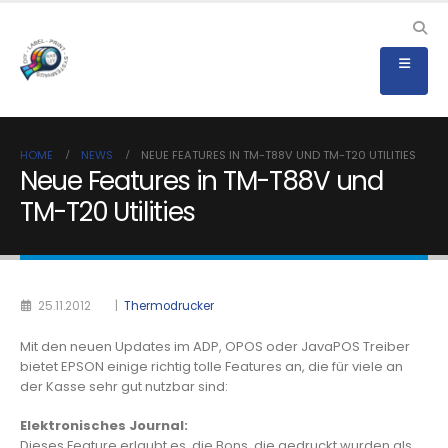
HOME
NEWS
NEUE FEATURES IN TM-T88V UND TM-T20 UTILITIES
Neue Features in TM-T88V und
TM-T20 Utilities
25.11.2012
|
Thermodrucker
Mit den neuen Updates im ADP, OPOS oder JavaPOS Treiber
bietet EPSON einige richtig tolle Features an, die für viele an
der Kasse sehr gut nutzbar sind:
Elektronisches Journal:
Dieses Feature erlaubt es, die Bons, die gedruckt wurden als