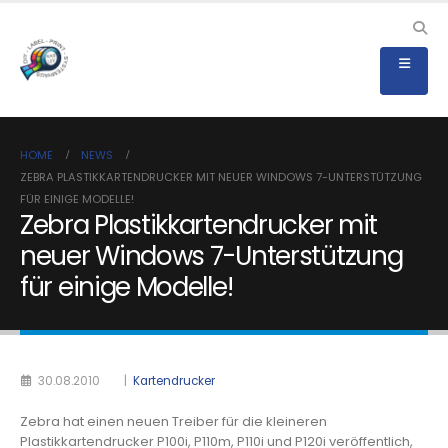
HOME
NEWS
ZEBRA PLASTIKKARTENDRUCKER MIT NEUER WINDOWS 7-UNTERSTÜTZUNG
FÜR EINIGE MODELLE!
Zebra Plastikkartendrucker mit
neuer Windows 7-Unterstützung
für einige Modelle!
30.08.2010
|
Kartendrucker
Zebra hat einen neuen Treiber für die kleineren
Plastikkartendrucker
P100i, P110m, P110i und P120i veröffentlich,