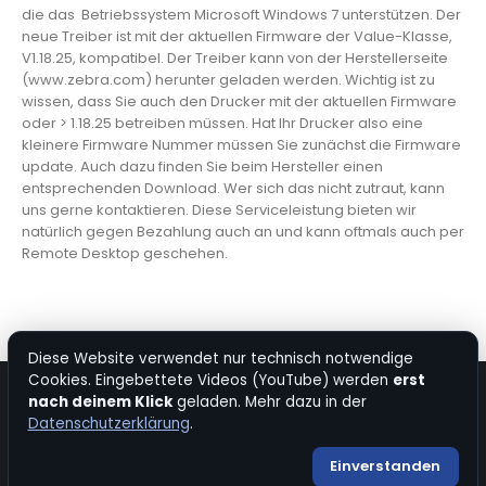
die das Betriebssystem Microsoft Windows 7 unterstützen. Der
neue Treiber ist mit der aktuellen Firmware der Value-Klasse,
V1.18.25, kompatibel. Der Treiber kann von der Herstellerseite
(www.zebra.com) herunter geladen werden. Wichtig ist zu
wissen, dass Sie auch den Drucker mit der aktuellen Firmware
oder > 1.18.25 betreiben müssen. Hat Ihr Drucker also eine
kleinere Firmware Nummer müssen Sie zunächst die Firmware
update. Auch dazu finden Sie beim Hersteller einen
entsprechenden Download. Wer sich das nicht zutraut, kann
uns gerne kontaktieren. Diese Serviceleistung bieten wir
natürlich gegen Bezahlung auch an und kann oftmals auch per
Remote Desktop geschehen.
Diese Website verwendet nur technisch notwendige
Cookies. Eingebettete Videos (YouTube) werden
erst
nach deinem Klick
geladen. Mehr dazu in der
© Copyright 2026. All Rights Reserved.
Datenschutzerklärung
.
Impressum
|
Datenschutz
|
Bevorzugte Quelle bei Google
Einverstanden