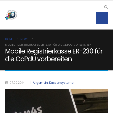
HOME
NEWS
MOBILE REGISTRIERKASSE ER-230 FÜR DIE GDPDU VORBEREITEN
Mobile Registrierkasse ER-230 für
die GdPdU vorbereiten
07.02.2014
|
Allgemein
,
Kassensysteme